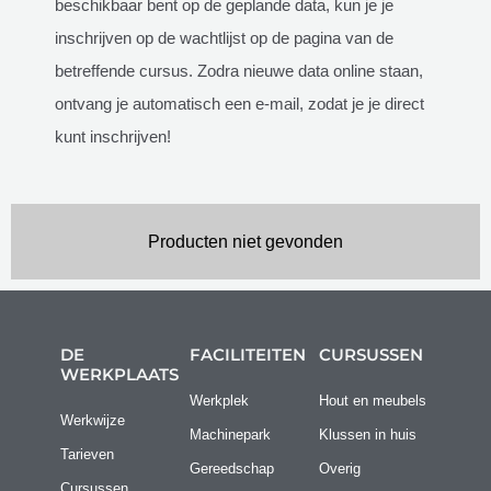
beschikbaar bent op de geplande data, kun je je
inschrijven op de wachtlijst op de pagina van de
betreffende cursus. Zodra nieuwe data online staan,
ontvang je automatisch een e-mail, zodat je je direct
kunt inschrijven!
Producten niet gevonden
DE
FACILITEITEN
CURSUSSEN
WERKPLAATS
Werkplek
Hout en meubels
Werkwijze
Machinepark
Klussen in huis
Tarieven
Gereedschap
Overig
Cursussen