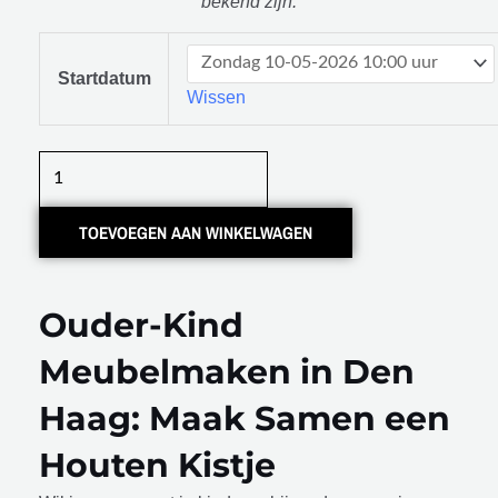
bekend zijn.
Meubelmaken:
Ouder
Startdatum
Wissen
-
kind
aantal
TOEVOEGEN AAN WINKELWAGEN
Ouder-Kind
Meubelmaken in Den
Haag: Maak Samen een
Houten Kistje