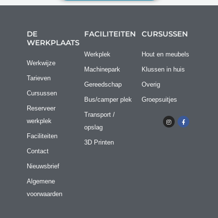
DE
FACILITEITEN
CURSUSSEN
WERKPLAATS
Werkplek
Hout en meubels
Werkwijze
Machinepark
Klussen in huis
Tarieven
Gereedschap
Overig
Cursussen
Bus/camper plek
Groepsuitjes
Reserveer
Transport /
I
F
werkplek
n
a
opslag
s
c
t
e
Faciliteiten
a
b
3D Printen
g
o
r
o
Contact
a
k
m
-
Nieuwsbrief
f
Algemene
voorwaarden