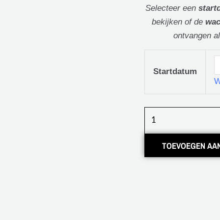
Selecteer een
start
bekijken of de
wac
ontvangen al
Klussen
in
Startdatum
W
huis:
Zelf
leren
stucen
aantal
TOEVOEGEN AA