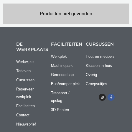
Producten niet gevonden
DE
FACILITEITEN
CURSUSSEN
WERKPLAATS
Werkplek
Hout en meubels
Werkwijze
Machinepark
Klussen in huis
Tarieven
Gereedschap
Overig
Cursussen
Bus/camper plek
Groepsuitjes
Reserveer
Transport /
I
F
werkplek
n
a
opslag
s
c
t
e
Faciliteiten
a
b
3D Printen
g
o
r
o
Contact
a
k
m
-
Nieuwsbrief
f