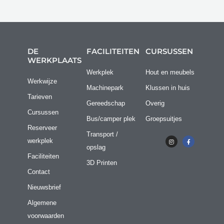
DE
FACILITEITEN
CURSUSSEN
WERKPLAATS
Werkplek
Hout en meubels
Werkwijze
Machinepark
Klussen in huis
Tarieven
Gereedschap
Overig
Cursussen
Bus/camper plek
Groepsuitjes
Reserveer
Transport /
I
F
werkplek
n
a
opslag
s
c
t
e
Faciliteiten
a
b
3D Printen
g
o
r
o
Contact
a
k
m
-
Nieuwsbrief
f
Algemene
voorwaarden