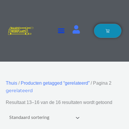
Ga
naar
de
inhoud
Winkelwage
Thuis
/
Producten getagged “gerelateerd”
/ Pagina 2
gerelateerd
Resultaat 13–16 van de 16 resultaten wordt getoond