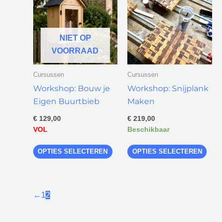
heeft
heef
meerdere
mee
variaties.
vari
NIET OP
Deze
Dez
VOORRAAD
optie
opti
Cursussen
Cursussen
kan
kan
Workshop: Bouw je
Workshop: Snijplank
gekozen
gek
Eigen Buurtbieb
Maken
worden
wor
op
op
€
129,00
€
219,00
de
de
VOL
Beschikbaar
productpagina
prod
OPTIES SELECTEREN
OPTIES SELECTEREN
←
1
2